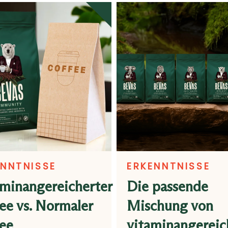
ENNTNISSE
ERKENNTNISSE
minangereicherter
Die passende
ee vs. Normaler
Mischung von
ee
vitaminangerei