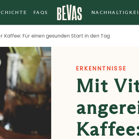
SCHICHTE
FAQS
NACHHALTIGKE
r Kaffee: Für einen gesunden Start in den Tag
ERKENNTNISSE
Mit Vi
angere
Kaffee