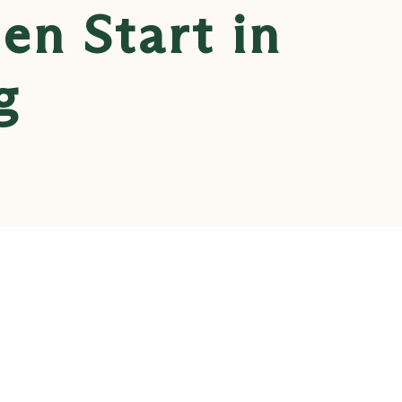
en Start in
g