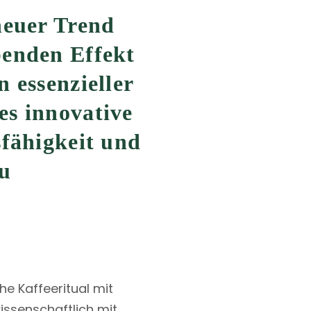
neuer Trend
benden Effekt
 essenzieller
es innovative
sfähigkeit und
zu
he Kaffeeritual mit
ssenschaftlich mit